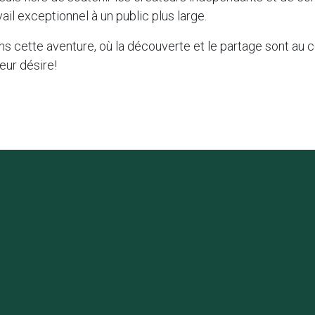
vail exceptionnel à un public plus large.
s cette aventure, où la découverte et le partage sont au 
eur désire!