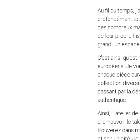
Au fil du temps, j
profondément touc
des nombreux mar
de leur propre his
grand : un espace
C'est ainsi qu'est
européens. Je voul
chaque pièce aura
collection divers
passant par la déc
authentique.
Ainsi, L'atelier d
promouvoir le tal
trouverez dans ma
et son unicité. Je