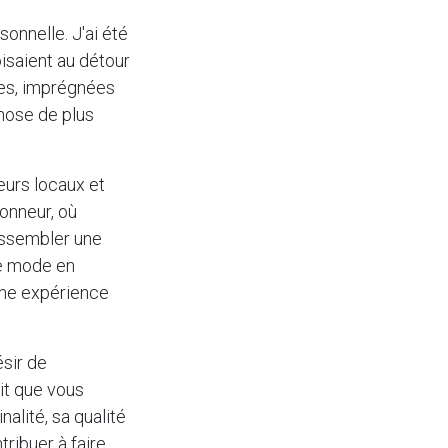
sonnelle. J'ai été
oisaient au détour
res, imprégnées
chose de plus
teurs locaux et
honneur, où
rassembler une
de mode en
 une expérience
ésir de
it que vous
alité, sa qualité
tribuer à faire