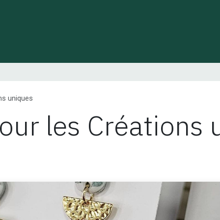
 de Lynie
Créations de créateurs locaux
Idées cadeaux
ns uniques
our les Créations 
e