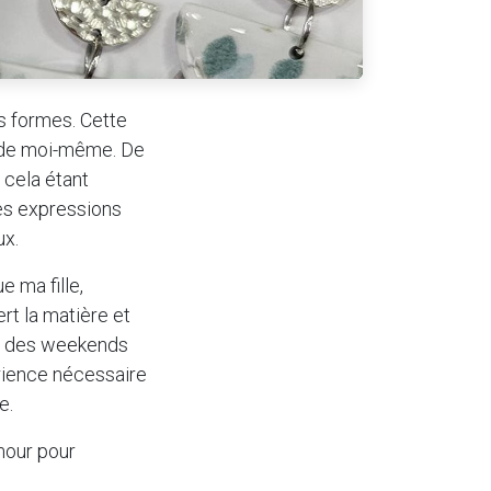
es formes. Cette
n de moi-même. De
s cela étant
ses expressions
ux.
 ma fille,
rt la matière et
'à des weekends
rience nécessaire
e.
mour pour