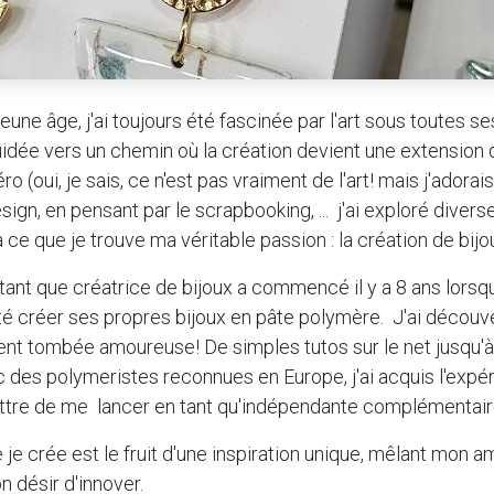
une âge, j'ai toujours été fascinée par l'art sous toutes s
uidée vers un chemin où la création devient une extensio
o (oui, je sais, ce n'est pas vraiment de l'art! mais j'adorai
ign, en pensant par le scrapbooking, ... j'ai exploré diver
à ce que je trouve ma véritable passion : la création de bijo
ant que créatrice de bijoux a commencé il y a 8 ans lorsque
té créer ses propres bijoux en pâte polymère. J'ai découve
ment tombée amoureuse! De simples tutos sur le net jusqu
 des polymeristes reconnues en Europe, j'ai acquis l'expé
ttre de me lancer en tant qu'indépendante complémentair
je crée est le fruit d'une inspiration unique, mêlant mon a
n désir d'innover.