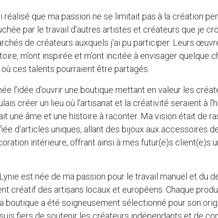
'ai réalisé que ma passion ne se limitait pas à la création per
hée par le travail d'autres artistes et créateurs que je cr
chés de créateurs auxquels j'ai pu participer. Leurs œuv
toire, m'ont inspirée et m'ont incitée à envisager quelque 
 où ces talents pourraient être partagés.
 née l'idée d'ouvrir une boutique mettant en valeur les créa
ais créer un lieu où l'artisanat et la créativité seraient à l'
it une âme et une histoire à raconter. Ma vision était de 
ifiée d'articles uniques, allant des bijoux aux accessoires 
oration intérieure, offrant ainsi à mes futur(e)s client(e)s
e Lynie est née de ma passion pour le travail manuel et du d
ent créatif des artisans locaux et européens. Chaque produ
 boutique a été soigneusement sélectionné pour son origin
 suis fiers de soutenir les créateurs indépendants et de con