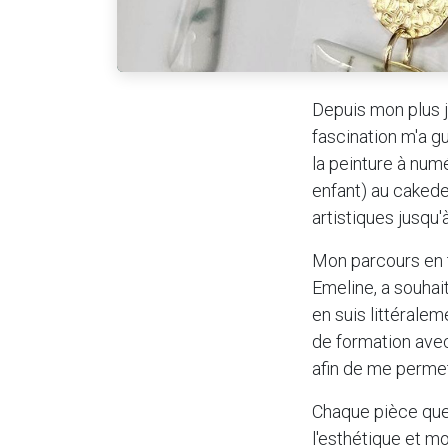
Depuis mon plus je
fascination m'a g
la peinture à numér
enfant) au cakedes
artistiques jusqu'
Mon parcours en t
Emeline, a souhai
en suis littérale
de formation avec
afin de me perme
Chaque pièce que 
l'esthétique et mo