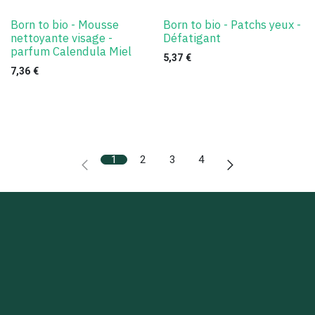
Born to bio - Mousse
Born to bio - Patchs yeux -
nettoyante visage -
Défatigant
parfum Calendula Miel
5,37
€
7,36
€
1
2
3
4