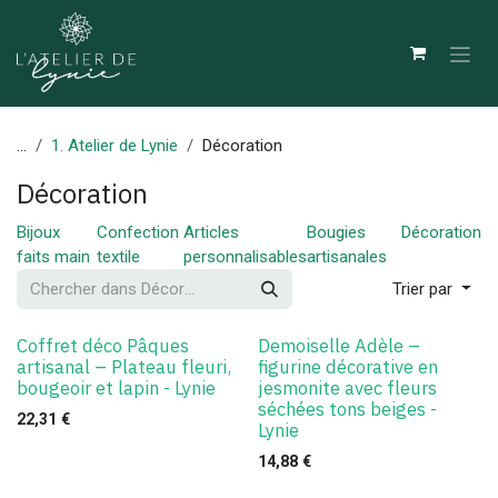
Se rendre au contenu
...
1. Atelier de Lynie
Décoration
Décoration
Bijoux
Confection
Articles
Bougies
Décoration
faits main
textile
personnalisables
artisanales
Trier par
Coffret déco Pâques
Demoiselle Adèle –
artisanal – Plateau fleuri,
figurine décorative en
bougeoir et lapin - Lynie
jesmonite avec fleurs
séchées tons beiges -
22,31
€
Lynie
14,88
€