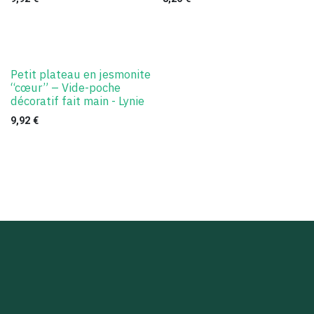
Petit plateau en jesmonite
“cœur” – Vide-poche
décoratif fait main - Lynie
9,92
€