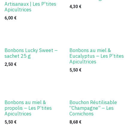
Artisanaux | Les P'tites
4,30
€
Apicultrices
6,00
€
Bonbons Lucky Sweet –
Bonbons au miel &
sachet 25 g
Eucalyptus – Les P’tites
Apicultrices
2,50
€
5,50
€
Bonbons au miel &
Bouchon Réutilisable
propolis – Les P’tites
“Champagne” – Les
Apicultrices
Cornichons
5,50
€
8,68
€