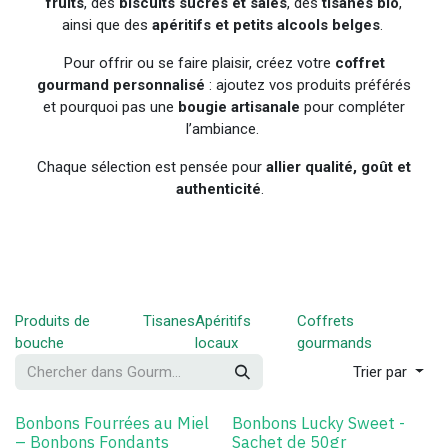
fruits
, des
biscuits sucrés et salés
, des
tisanes bio
,
ainsi que des
apéritifs et petits alcools belges
.
Pour offrir ou se faire plaisir, créez votre
coffret
gourmand personnalisé
: ajoutez vos produits préférés
et pourquoi pas une
bougie artisanale
pour compléter
l’ambiance.
Chaque sélection est pensée pour
allier qualité, goût et
authenticité
.
Produits de
Tisanes
Apéritifs
Coffrets
bouche
locaux
gourmands
Trier par
Bonbons Fourrées au Miel
Bonbons Lucky Sweet -
– Bonbons Fondants
Sachet de 50gr