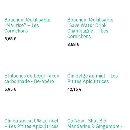
Bouchon Réutilisable
Bouchon Réutilisable
“Maurice” – Les
“Save Water Drink
Cornichons
Champagne” – Les
Cornichons
8,68
€
8,68
€
Effilochés de bœuf façon
Gin belge au miel – Les
carbonnade - Be-apéro
P’tites Apicultrices
5,95
€
42,15
€
Gin botanical 0% au miel
Go Now - Shot Bio
– Les P’tites Apicultrices
Mandarine & Gingembre -