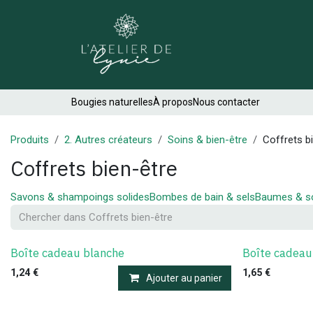
Se rendre au contenu
Créations
Bougies naturelles
À propos
Nous contacter
Produits
2. Autres créateurs
Soins & bien-être
Coffrets b
Coffrets bien-être
Savons & shampoings solides
Bombes de bain & sels
Baumes & so
Boîte cadeau blanche
Boîte cadeau
1,24
€
1,65
€
Ajouter au panier