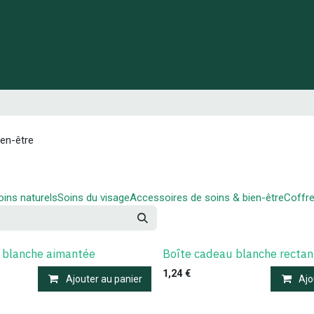
 de Lynie
Créations de créateurs locaux
Idées cadeaux
ien-être
ins naturels
Soins du visage
Accessoires de soins & bien-être
Coffre
 blanche aimantée
Boîte cadeau blanche rectan
1,24
€
Ajouter au panier
Ajo