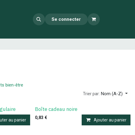
Se connecter
ts bien-être
Nom (A-Z)
Trier par:
gulaire
Boîte cadeau noire
0,83
€
uter au panier
Ajouter au panier