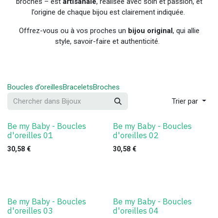
broches – est
artisanale
, réalisée avec soin et passion, et
l’origine de chaque bijou est clairement indiquée.
Offrez-vous ou à vos proches un
bijou original
, qui allie
style, savoir-faire et authenticité.
Boucles d’oreilles
Bracelets
Broches
Trier par
Be my Baby - Boucles
Be my Baby - Boucles
d'oreilles 01
d'oreilles 02
30,58
€
30,58
€
Be my Baby - Boucles
Be my Baby - Boucles
d'oreilles 03
d'oreilles 04