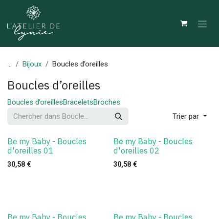
Se rendre au contenu
...
Bijoux
Boucles d’oreilles
Boucles d’oreilles
Boucles d’oreilles
Bracelets
Broches
Trier par
Be my Baby - Boucles
Be my Baby - Boucles
d'oreilles 01
d'oreilles 02
30,58
€
30,58
€
Be my Baby - Boucles
Be my Baby - Boucles