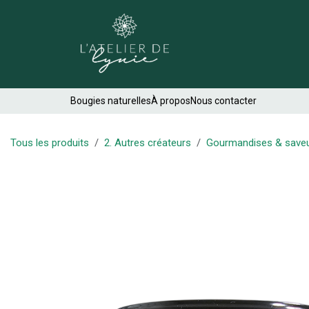
Se rendre au contenu
Créations
Bougies naturelles
À propos
Nous contacter
Tous les produits
2. Autres créateurs
Gourmandises & save