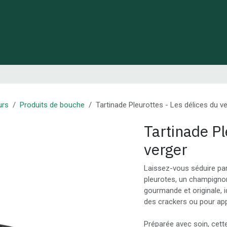
 de Lynie
Créations de créateurs locaux
Idées cadeaux
urs
Produits de bouche
Tartinade Pleurottes - Les délices du v
Tartinade Pl
verger
Laissez-vous séduire par
pleurotes, un champignon
gourmande et originale, id
des crackers ou pour app
Préparée avec soin, cett