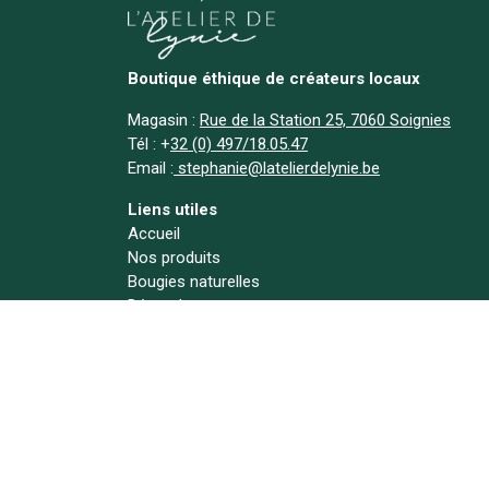
Boutique éthique de créateurs locaux
Magasin :
Rue de la Station 25, 7060 Soignies
Tél :
+
32 (0) 497/18.05.47
Email :
stephanie@latelierdelynie.be
Liens utiles
Accueil
Nos produits
Bougies naturelles
Déstockage
A propos
Actualités
Contact
Suivez-nous !