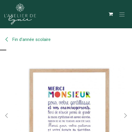
Se rendre au contenu
Fin d’année scolaire