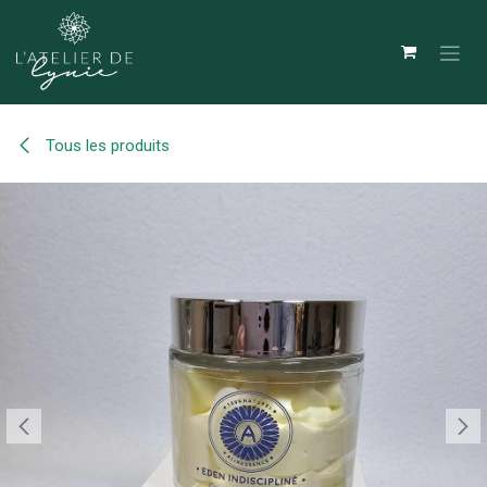
Se rendre au contenu
Tous les produits