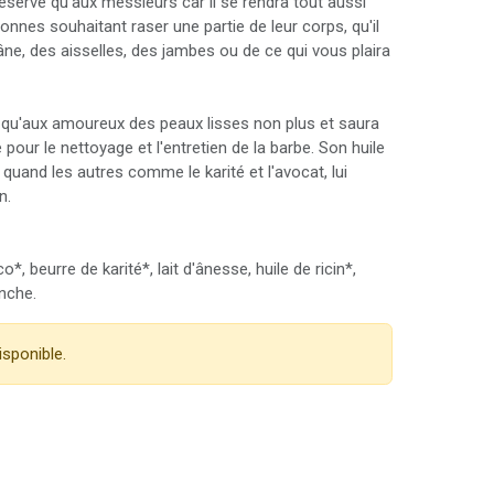
réservé qu'aux messieurs car il se rendra tout aussi
sonnes souhaitant raser une partie de leur corps, qu'il
âne, des aisselles, des jambes ou de ce qui vous plaira
vé qu'aux amoureux des peaux lisses non plus et saura
 pour le nettoyage et l'entretien de la barbe. Son huile
l quand les autres comme le karité et l'avocat, lui
n.
co*, beurre de karité*, lait d'ânesse, huile de ricin*,
anche.
isponible.