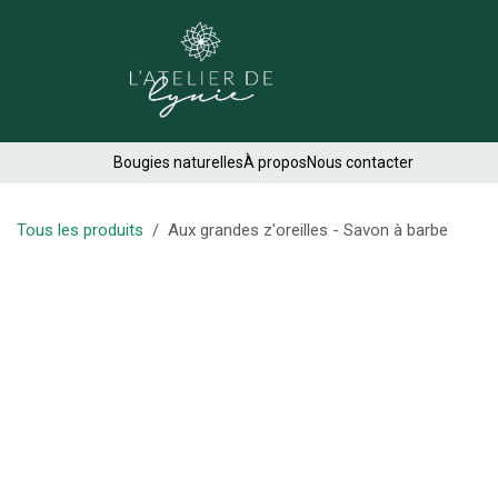
Se rendre au contenu
Créations
Bougies naturelles
À propos
Nous contacter
Tous les produits
Aux grandes z'oreilles - Savon à barbe