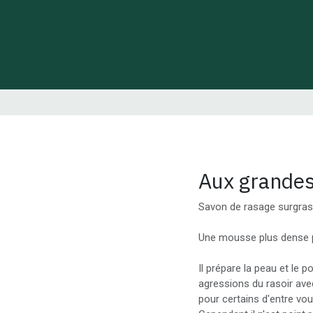
 de Lynie
Créations de créateurs locaux
Idées cadeaux
Aux grandes 
Savon de rasage surgras
Une mousse plus dense p
Il prépare la peau et le 
agressions du rasoir avec 
pour certains d'entre vous