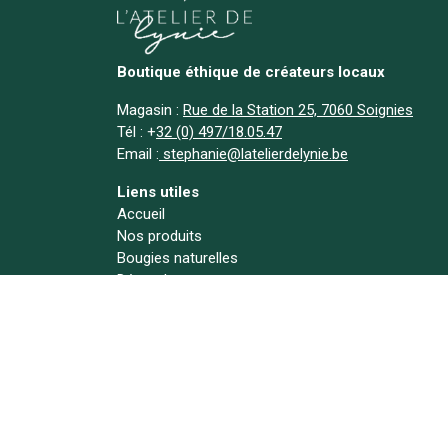
Boutique éthique de créateurs locaux
Magasin :
Rue de la Station 25, 7060 Soignies
Tél :
+
32 (0) 497/18.05.47
Email :
stephanie@latelierdelynie.be
Liens utiles
Accueil
Nos produits
Bougies naturelles
Déstockage
A propos
Actualités
Contact
Suivez-nous !