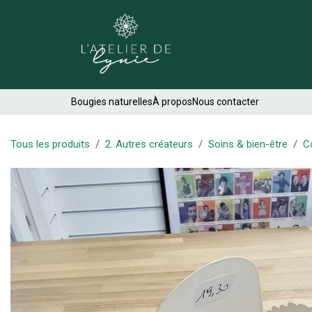
Se rendre au contenu
Créations
Bougies naturelles
À propos
Nous contacter
Tous les produits
2. Autres créateurs
Soins & bien-être
C