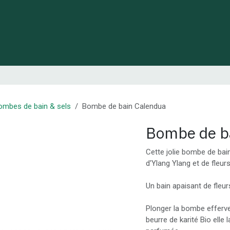
 de Lynie
Créations de créateurs locaux
Idées cadeaux
ombes de bain & sels
Bombe de bain Calendua
Bombe de b
Cette jolie bombe de bai
d'Ylang Ylang et de fleur
Un bain apaisant de fleur
Plonger la bombe efferve
beurre de karité Bio elle