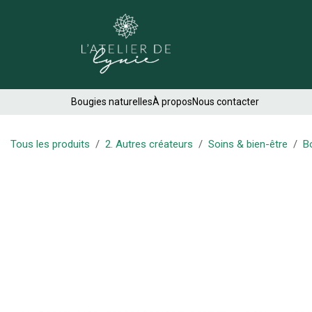
Se rendre au contenu
Créations
Bougies naturelles
À propos
Nous contacter
Tous les produits
2. Autres créateurs
Soins & bien-être
B