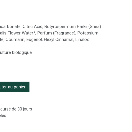
carbonate, Citric Acid, Butyrospermum Parkii (Shea)
inalis Flower Water*, Parfum (Fragrance), Potassium
, Coumarin, Eugenol, Hexyl Cinnamal, Linalool
culture biologique
ter au panier
boursé de 30 jours
bles