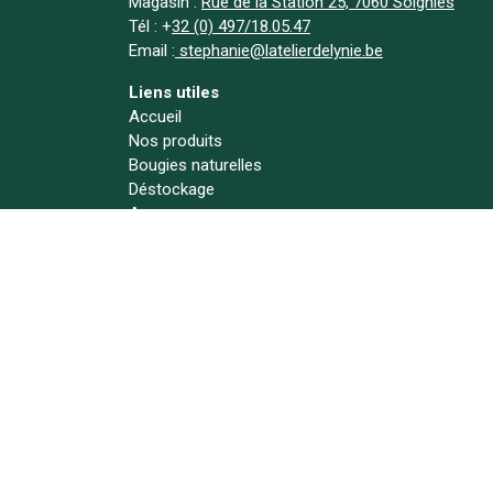
Magasin :
Rue de la Station 25, 7060 Soignies
Tél :
+
32 (0) 497/18.05.47
Email :
stephanie@latelierdelynie.be
Liens utiles
Accueil
Nos produits
Bougies naturelles
Déstockage
A propos
Actualités
Contact
Suivez-nous !