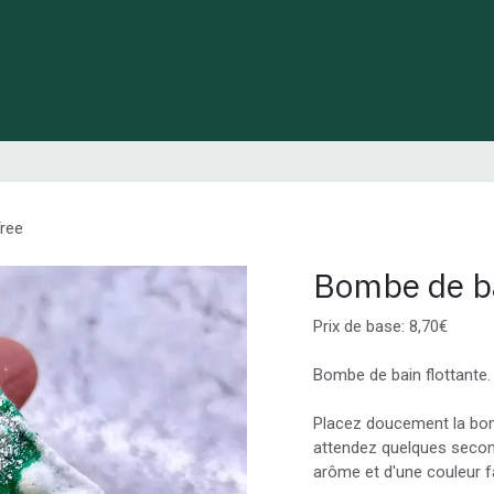
 de Lynie
Créations de créateurs locaux
Idées cadeaux
ree
Bombe de ba
Prix de base: 8,70€
Bombe de bain flottante.
Placez doucement la bomb
attendez quelques second
arôme et d'une couleur f