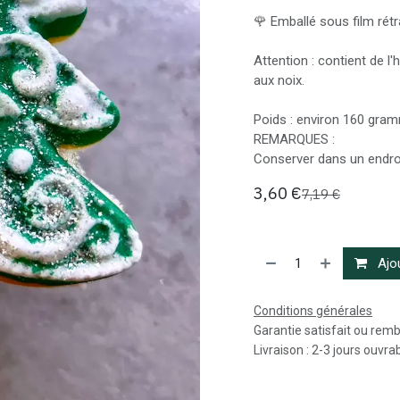
🌹 Emballé sous film rétr
Attention : contient de l'
aux noix.
Poids : environ 160 gr
REMARQUES :
Conserver dans un endroi
3,60
€
7,19
€
Ajou
Conditions générales
Garantie satisfait ou rem
Livraison : 2-3 jours ouvra