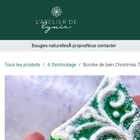
Se rendre au contenu
Créations
Bougies naturelles
À propos
Nous contacter
Tous les produits
4. Déstockage
Bombe de bain Christmas T