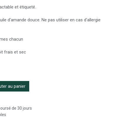
actable et étiqueté.
huile d'amande douce. Ne pas utiliser en cas d'allergie
ammes chacun
t frais et sec
ter au panier
boursé de 30 jours
bles