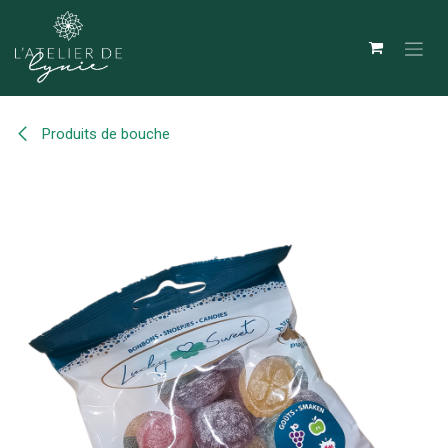
Se rendre au contenu
Produits de bouche