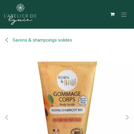
Se rendre au contenu
Savons & shampoings solides