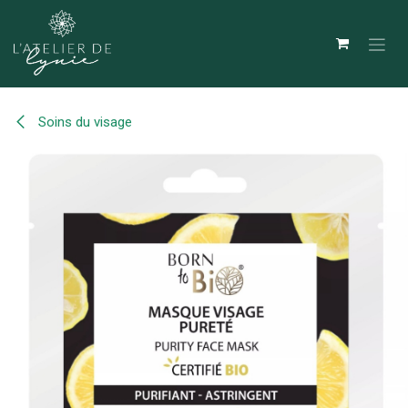
Se rendre au contenu
Soins du visage