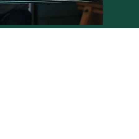
Conditions générales de vente -
Politique vie privée