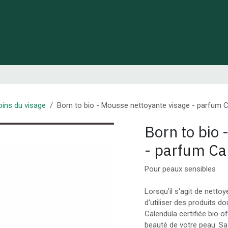
 de Lynie
Créations de créateurs locaux
Idées cadeaux
oins du visage
Born to bio - Mousse nettoyante visage - parfum C
Born to bio 
- parfum Ca
Pour peaux sensibles
Lorsqu'il s'agit de nettoy
d'utiliser des produits 
Calendula certifiée bio of
beauté de votre peau. Sa