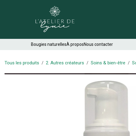
Se rendre au contenu
Créations
Bougies naturelles
À propos
Nous contacter
Tous les produits
2. Autres créateurs
Soins & bien-être
S