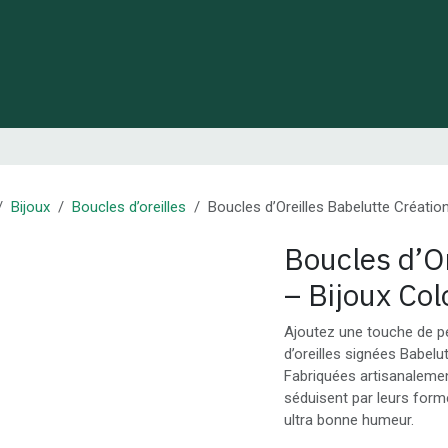
 de Lynie
Créations de créateurs locaux
Idées cadeaux
Bijoux
Boucles d’oreilles
Boucles d’Oreilles Babelutte Créatio
Boucles d’Or
– Bijoux Col
Ajoutez une touche de pep
d’oreilles signées Babelu
Fabriquées artisanalemen
séduisent par leurs forme
ultra bonne humeur.