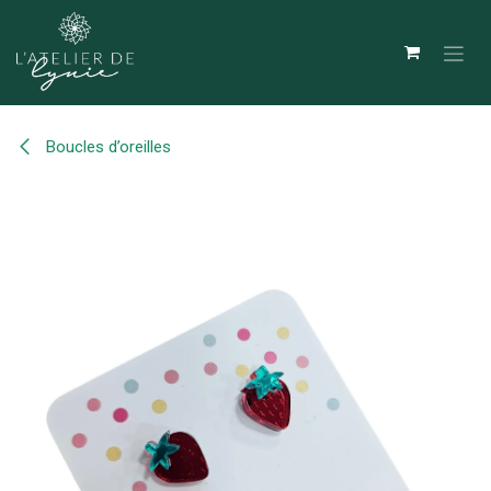
Se rendre au contenu
Boucles d’oreilles