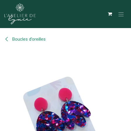
Se rendre au contenu
Boucles d’oreilles