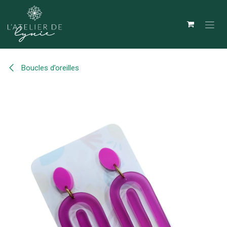
Se rendre au contenu
Boucles d’oreilles