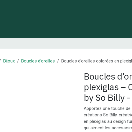
 de Lynie
Créations de créateurs locaux
Idées cadeaux
Bijoux
Boucles d’oreilles
Boucles d’oreilles colorées en plexig
Boucles d’or
plexiglas – 
by So Billy -
Apportez une touche de 
créations So Billy, créat
en plexiglas au design f
qui aiment les accessoire