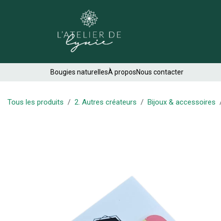
Se rendre au contenu
Créations
Bougies naturelles
À propos
Nous contacter
Tous les produits
2. Autres créateurs
Bijoux & accessoires