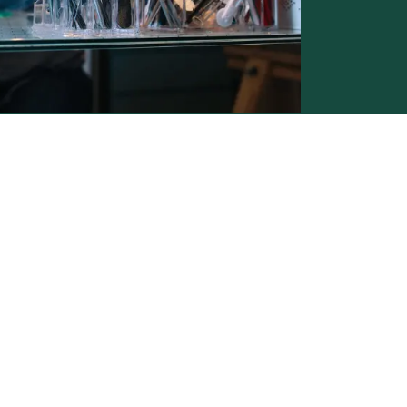
Conditions générales de vente -
Politique vie privée