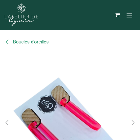
Se rendre au contenu
Boucles d’oreilles