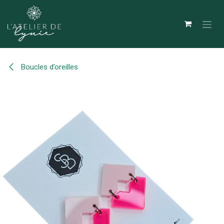
Se rendre au contenu
Boucles d’oreilles