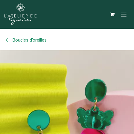
Se rendre au contenu
Boucles d’oreilles