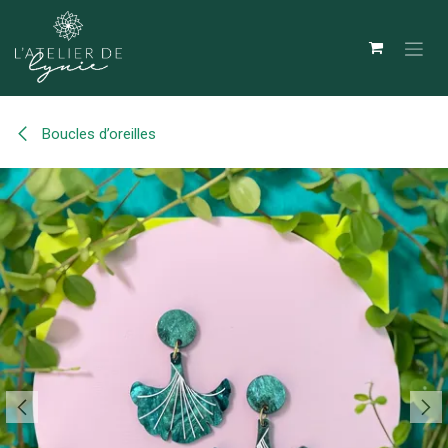
Se rendre au contenu
Boucles d’oreilles