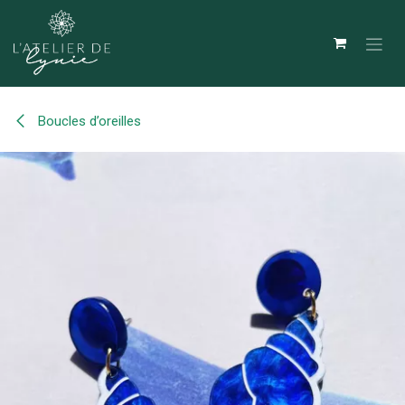
Se rendre au contenu
Boucles d’oreilles