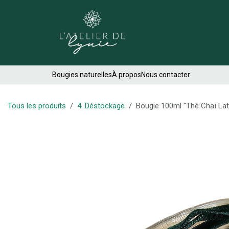
Se rendre au contenu
Créations
Bougies naturelles
À propos
Nous contacter
Tous les produits
4. Déstockage
Bougie 100ml "Thé Chaï Lat