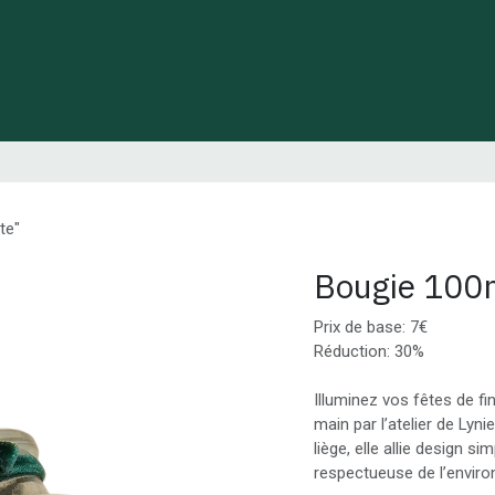
 de Lynie
Créations de créateurs locaux
Idées cadeaux
te"
Bougie 100m
Prix de base: 7€
Réduction: 30%
Illuminez vos fêtes de fi
main par l’atelier de Lyn
liège, elle allie design s
respectueuse de l’envir