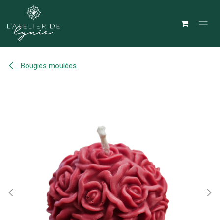
Se rendre au contenu
Bougies moulées