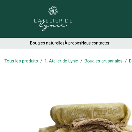
Se rendre au contenu
Créations
Bougies naturelles
À propos
Nous contacter
Tous les produits
1. Atelier de Lynie
Bougies artisanales
B