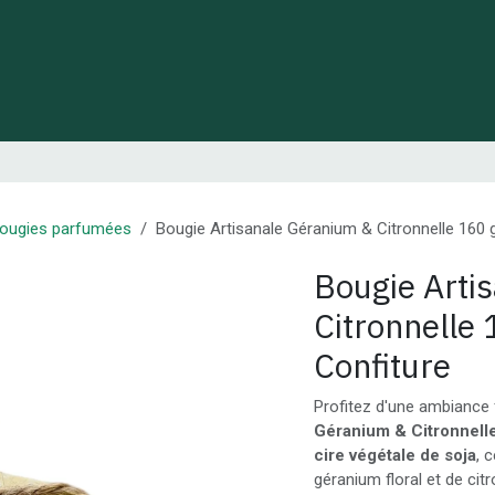
 de Lynie
Créations de créateurs locaux
Idées cadeaux
ougies parfumées
Bougie Artisanale Géranium & Citronnelle 160 g
Bougie Arti
Citronnelle 
Confiture
Profitez d'une ambiance f
Géranium & Citronnelle
cire végétale de soja
, 
géranium floral et de cit