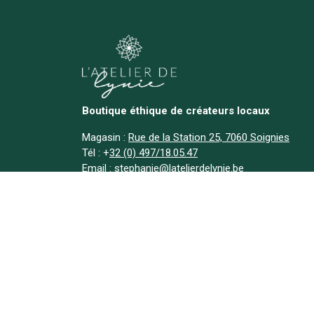
Boutique éthique de créateurs locaux
Magasin :
Rue de la Station 25, 7060 Soignies
Tél :
+
32 (0) 497/18.05.47
Email :
stephanie@latelierdelynie.be
Liens utiles
Accueil
Nos produits
Bougies naturelles
Déstockage
A propos
Actualités
Contact