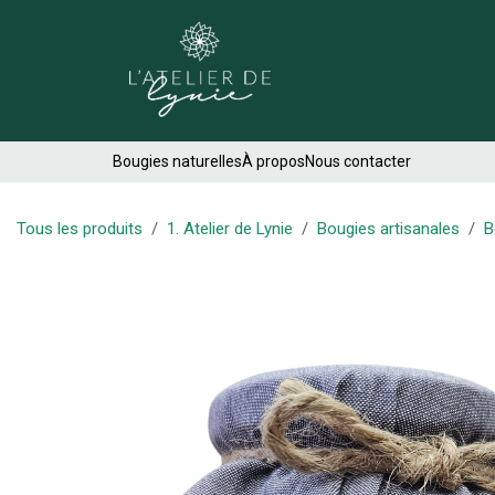
Se rendre au contenu
Créations
Bougies naturelles
À propos
Nous contacter
Tous les produits
1. Atelier de Lynie
Bougies artisanales
B