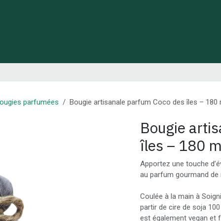
 de Lynie
Créations de créateurs locaux
Idées cadeaux
ougies parfumées
Bougie artisanale parfum Coco des îles – 180 ml
Bougie arti
îles – 180 ml
Apportez une touche d’év
au parfum gourmand de 
Coulée à la main à Soignie
partir de cire de soja 10
est également vegan et f