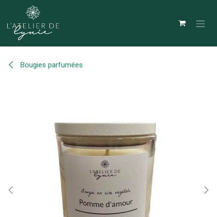
Se rendre au contenu
Bougies parfumées