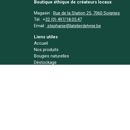
Boutique éthique de créateurs locaux
Magasin :
Rue de la Station 25, 7060 Soignies
Tél :
+
32 (0) 497/18.05.47
Email :
stephanie@latelierdelynie.be
Liens utiles
Accueil
Nos produits
Bougies naturelles
Déstockage
A propos
Actualités
Contact
Suivez-nous !