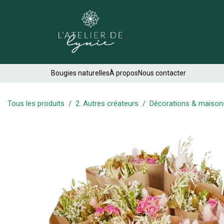
Se rendre au contenu
Créations
Bougies naturelles
À propos
Nous contacter
Tous les produits
2. Autres créateurs
Décorations & maison