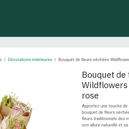
 de Lynie
Créations de créateurs locaux
Idées cadeaux
s
Décorations intérieures
Bouquet de fleurs séchées Wildflower
Bouquet de 
Wildflowers 
rose
Apportez une touche de d
bouquet de fleurs séch
fleurs traditionnels des
son allure naturelle et s