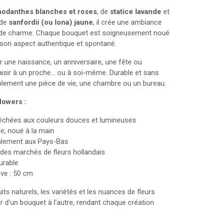
hodanthes blanches et roses
, de
statice lavande
et
 de
sanfordii (ou lona) jaune
, il crée une ambiance
ne de charme. Chaque bouquet est soigneusement noué
 son aspect authentique et spontané.
r une naissance, un anniversaire, une fête ou
aisir à un proche… ou à soi-même. Durable et sans
rablement une pièce de vie, une chambre ou un bureau.
lowers :
séchées aux couleurs douces et lumineuses
le, noué à la main
calement aux Pays-Bas
é des marchés de fleurs hollandais
urable
ve : 50 cm
uits naturels, les variétés et les nuances de fleurs
r d'un bouquet à l'autre, rendant chaque création