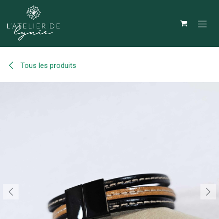
Se rendre au contenu
Tous les produits