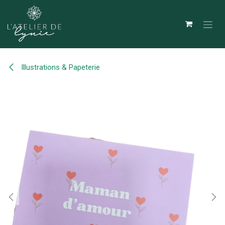
Se rendre au contenu
Illustrations & Papeterie