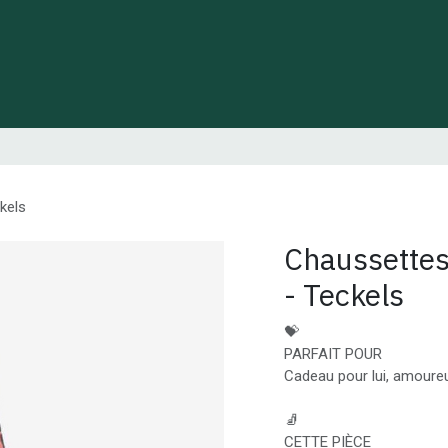
 de Lynie
Créations de créateurs locaux
Idées cadeaux
kels
Chaussette
- Teckels
💝
PARFAIT POUR
Cadeau pour lui, amour
🧦
CETTE PIÈCE