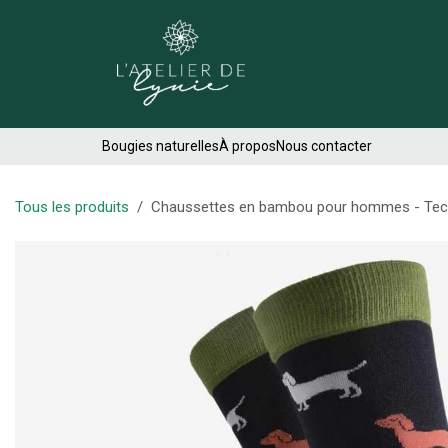
Se rendre au contenu
Créations
Bougies naturelles
À propos
Nous contacter
Tous les produits
Chaussettes en bambou pour hommes - Tec