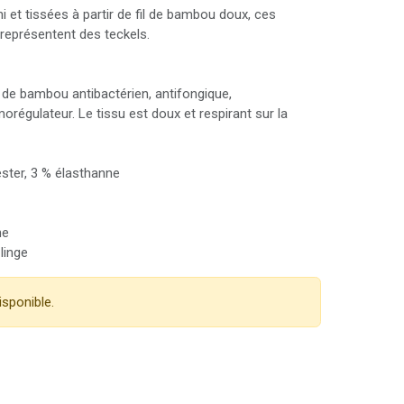
t tissées à partir de fil de bambou doux, ces
eprésentent des teckels.
u de bambou antibactérien, antifongique,
orégulateur. Le tissu est doux et respirant sur la
ster, 3 % élasthanne
ne
linge
isponible.