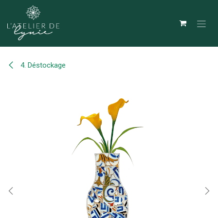
Se rendre au contenu
4. Déstockage