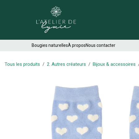
Se rendre au contenu
Créations
Bougies naturelles
À propos
Nous contacter
Tous les produits
2. Autres créateurs
Bijoux & accessoires