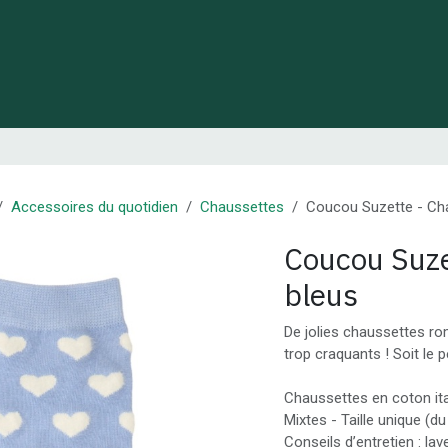
 de Lynie
Créations de créateurs locaux
Idées cadeaux
Accessoires du quotidien
Chaussettes
Coucou Suzette - Ch
Coucou Suze
bleus
De jolies chaussettes r
trop craquants ! Soit le 
Chaussettes en coton ita
Mixtes - Taille unique (du
Conseils d’entretien : lav