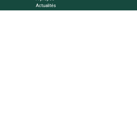
Actualités
Contact
Suivez-nous !
Copyright © L'atelier de Lynie