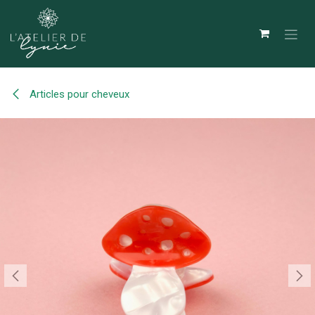
Se rendre au contenu
Articles pour cheveux