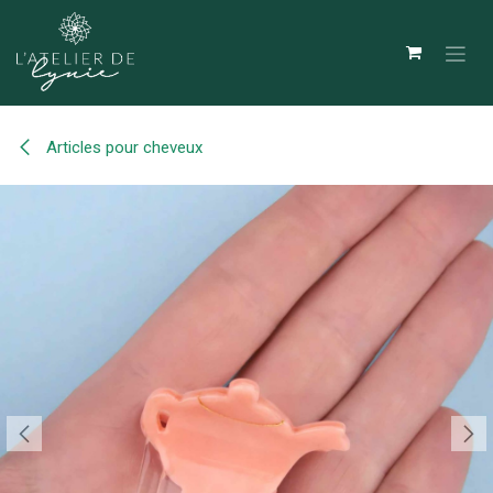
Se rendre au contenu
Articles pour cheveux