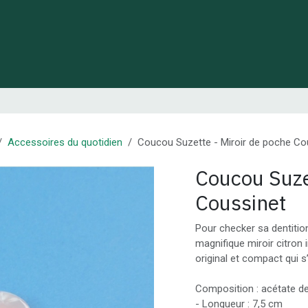
 de Lynie
Créations de créateurs locaux
Idées cadeaux
Accessoires du quotidien
Coucou Suzette - Miroir de poche Co
Coucou Suze
Coussinet
Pour checker sa dentiti
magnifique miroir citron 
original et compact qui s
Composition : acétate de
- Longueur : 7,5 cm