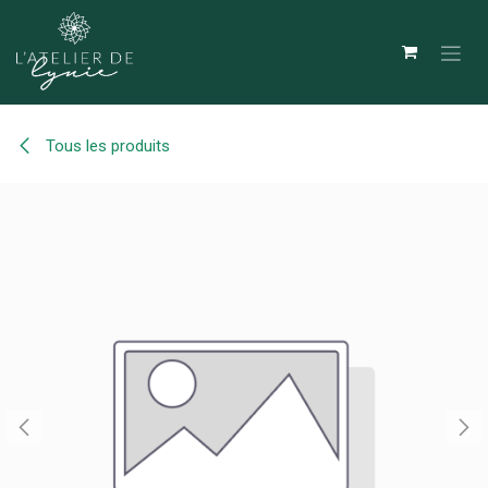
Se rendre au contenu
Tous les produits