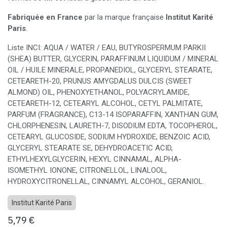
Fabriquée en France
par la marque française
Institut Karité
Paris
.
Liste INCI: AQUA / WATER / EAU, BUTYROSPERMUM PARKII
(SHEA) BUTTER, GLYCERIN, PARAFFINUM LIQUIDUM / MINERAL
OIL / HUILE MINERALE, PROPANEDIOL, GLYCERYL STEARATE,
CETEARETH-20, PRUNUS AMYGDALUS DULCIS (SWEET
ALMOND) OIL, PHENOXYETHANOL, POLYACRYLAMIDE,
CETEARETH-12, CETEARYL ALCOHOL, CETYL PALMITATE,
PARFUM (FRAGRANCE), C13-14 ISOPARAFFIN, XANTHAN GUM,
CHLORPHENESIN, LAURETH-7, DISODIUM EDTA, TOCOPHEROL,
CETEARYL GLUCOSIDE, SODIUM HYDROXIDE, BENZOIC ACID,
GLYCERYL STEARATE SE, DEHYDROACETIC ACID,
ETHYLHEXYLGLYCERIN, HEXYL CINNAMAL, ALPHA-
ISOMETHYL IONONE, CITRONELLOL, LINALOOL,
HYDROXYCITRONELLAL, CINNAMYL ALCOHOL, GERANIOL.
Institut Karité Paris
5,79
€