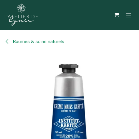
Se rendre au contenu
Baumes & soins naturels