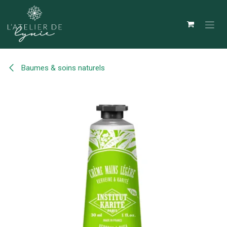
Se rendre au contenu
Baumes & soins naturels