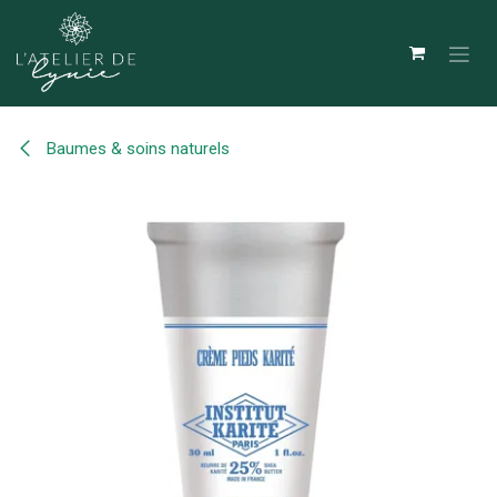
Se rendre au contenu
Baumes & soins naturels