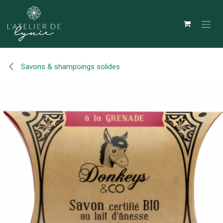
Se rendre au contenu
Savons & shampoings solides