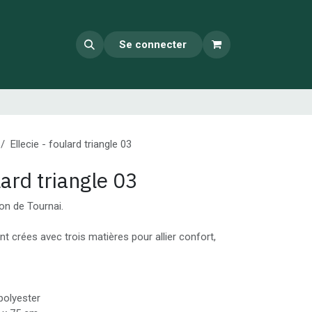
Se connecter
Ellecie - foulard triangle 03
lard triangle 03
ion de Tournai.
nt crées avec trois matières pour allier confort,
olyester