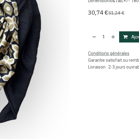
Dimensions&Tab;+/- 180
30,74
€
51,24
€
Ajou
Conditions générales
Garantie satisfait ou rem
Livraison : 2-3 jours ouvra