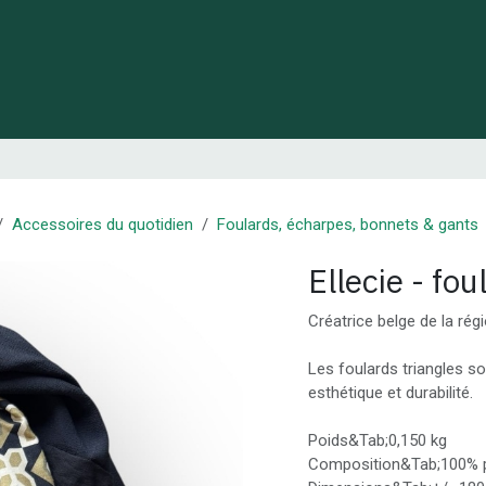
 de Lynie
Créations de créateurs locaux
Idées cadeaux
Accessoires du quotidien
Foulards, écharpes, bonnets & gants
Ellecie - fou
Créatrice belge de la rég
Les foulards triangles so
esthétique et durabilité.
Poids&Tab;0,150 kg
Composition&Tab;100% p