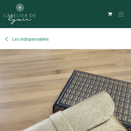
Se rendre au contenu
Les indispensables