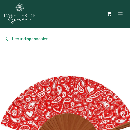
Se rendre au contenu
Les indispensables